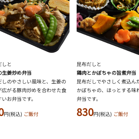
だしと
昆布だしと
の生姜炒め弁当
鶏肉とかぼちゃの旨煮弁当
だしのやさしい風味と、生姜の
昆布だしでやさしく煮込ん
が広がる豚肉炒めを合わせた食
かぼちゃの、ほっとする味
すいお弁当です。
弁当です。
0
830
円(税込)
ご飯付
円(税込)
ご飯付