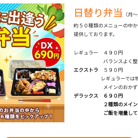
日替り弁当
（月～
約５０種類のメニューの中か
提供しております。
レギュラー ４９０円
バランスよく整ったお
エクストラ
５９０円
レギュラーでは物足
メインのおかずとご
デラックス ６９０円
２種類のメインメニュ
ご飯を増量してい