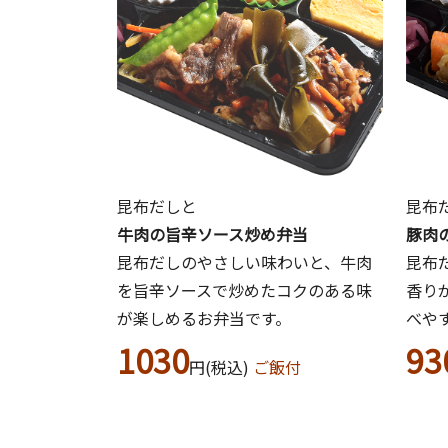
昆布だしと
昆布
牛肉の旨辛ソース炒め弁当
豚肉
昆布だしのやさしい味わいと、牛肉
昆布
を旨辛ソースで炒めたコクのある味
香り
が楽しめるお弁当です。
べや
1030
93
円(税込)
ご飯付