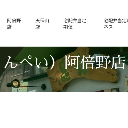
阿倍野
天保山
宅配弁当定
宅配弁当定期
店
店
期便
ネス
こんぺい）阿倍野店