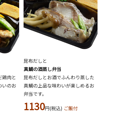
昆布だしと
真鯛の酒蒸し弁当
だ鶏肉と
昆布だしとお酒でふんわり蒸した
わいのお
真鯛の上品な味わいが楽しめるお
弁当です。
1130
円(税込)
ご飯付