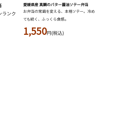
当
愛媛県産 真鯛のバター醤油ソテー弁当
お弁当の常識を変える、本格ソテー。冷め
ンランク
。
ても続く、ふっくら食感
1,550
円(税込)