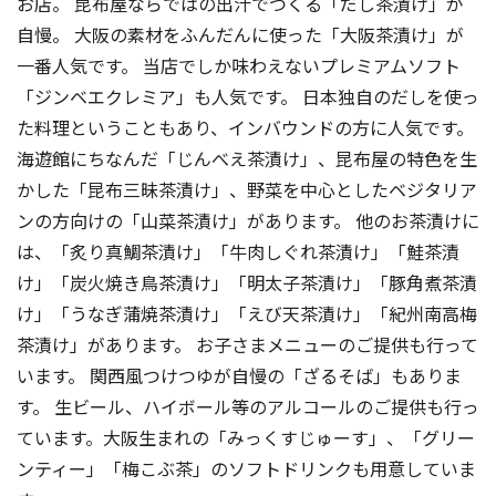
お店。 昆布屋ならではの出汁でつくる「だし茶漬け」が
自慢。 大阪の素材をふんだんに使った「大阪茶漬け」が
一番人気です。 当店でしか味わえないプレミアムソフト
「ジンベエクレミア」も人気です。 日本独自のだしを使っ
た料理ということもあり、インバウンドの方に人気です。
海遊館にちなんだ「じんべえ茶漬け」、昆布屋の特色を生
かした「昆布三昧茶漬け」、野菜を中心としたベジタリア
ンの方向けの「山菜茶漬け」があります。 他のお茶漬けに
は、「炙り真鯛茶漬け」「牛肉しぐれ茶漬け」「鮭茶漬
け」「炭火焼き鳥茶漬け」「明太子茶漬け」「豚角煮茶漬
け」「うなぎ蒲焼茶漬け」「えび天茶漬け」「紀州南高梅
茶漬け」があります。 お子さまメニューのご提供も行って
います。 関西風つけつゆが自慢の「ざるそば」もありま
す。 生ビール、ハイボール等のアルコールのご提供も行っ
ています。大阪生まれの「みっくすじゅーす」、「グリー
ンティー」「梅こぶ茶」のソフトドリンクも用意していま