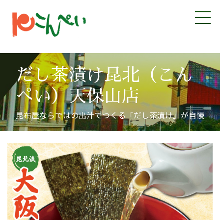
だし茶漬け昆北（こん
ぺい）天保山店
昆布屋ならではの出汁でつくる「だし茶漬け」が自慢